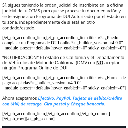
Sí, sigues teniendo la orden judicial de inscribirte en la oficina
judicial de tu CCMS para que se procese tu documentación y
se te asigne a un Programa de DUI Autorizado por el Estado en
tu zona, independientemente de si está en otro
condado/estado.
[/et_pb_accordion_item][et_pb_accordion_item title=»5. ¿Puedo
completar un Programa de DUI online?» _builder_version=»4.9.0″
_module_preset=»default» hover_enabled=»0″ sticky_enabled=»0″]
*NOTIFICACIÓN* El estado de California y el Departamento
de Vehículos de Motor de California (DMV) no
NO
aceptan
ningún Programa Online de DUI.
[/et_pb_accordion_item][et_pb_accordion_item title=»6. ¿Formas de
pago aceptadas?» _builder_version=»4.9.0″
_module_preset=»default» hover_enabled=»0″ sticky_enabled=»0″]
Ahora aceptamos
Efectivo, PayPal, Tarjeta de débito/crédito
con (4%) de recargo, Giro postal y Cheque bancario.
[/et_pb_accordion_item][/et_pb_accordion][/et_pb_column]
[/et_pb_row][/et_pb_section]