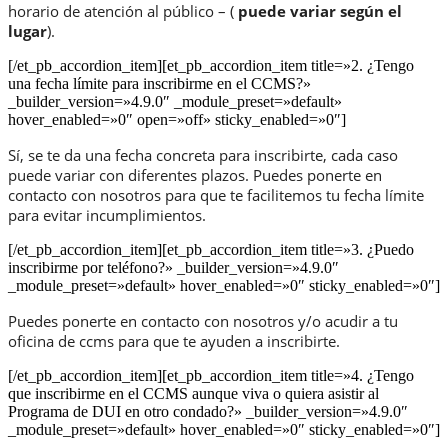
horario de atención al público – (
puede variar según el
lugar
).
[/et_pb_accordion_item][et_pb_accordion_item title=»2. ¿Tengo
una fecha límite para inscribirme en el CCMS?»
_builder_version=»4.9.0″ _module_preset=»default»
hover_enabled=»0″ open=»off» sticky_enabled=»0″]
Sí, se te da una fecha concreta para inscribirte, cada caso
puede variar con diferentes plazos. Puedes ponerte en
contacto con nosotros para que te facilitemos tu fecha límite
para evitar incumplimientos.
[/et_pb_accordion_item][et_pb_accordion_item title=»3. ¿Puedo
inscribirme por teléfono?» _builder_version=»4.9.0″
_module_preset=»default» hover_enabled=»0″ sticky_enabled=»0″]
Puedes ponerte en contacto con nosotros y/o acudir a tu
oficina de ccms para que te ayuden a inscribirte.
[/et_pb_accordion_item][et_pb_accordion_item title=»4. ¿Tengo
que inscribirme en el CCMS aunque viva o quiera asistir al
Programa de DUI en otro condado?» _builder_version=»4.9.0″
_module_preset=»default» hover_enabled=»0″ sticky_enabled=»0″]