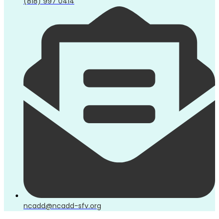
(818) 997 0414
ncadd@ncadd-sfv.org