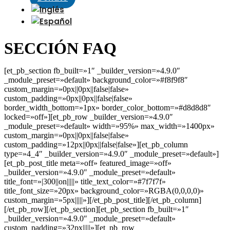
SECCIÓN FAQ
[et_pb_section fb_built=»1″ _builder_version=»4.9.0″
_module_preset=»default» background_color=»#f8f9f8″
custom_margin=»0px||0px||false|false»
custom_padding=»0px||0px||false|false»
border_width_bottom=»1px» border_color_bottom=»#d8d8d8″
locked=»off»][et_pb_row _builder_version=»4.9.0″
_module_preset=»default» width=»95%» max_width=»1400px»
custom_margin=»0px||0px||false|false»
custom_padding=»12px||0px||false|false»][et_pb_column
type=»4_4″ _builder_version=»4.9.0″ _module_preset=»default»]
[et_pb_post_title meta=»off» featured_image=»off»
_builder_version=»4.9.0″ _module_preset=»default»
title_font=»|300||on|||||» title_text_color=»#7f7f7f»
title_font_size=»20px» background_color=»RGBA(0,0,0,0)»
custom_margin=»5px|||||»][/et_pb_post_title][/et_pb_column]
[/et_pb_row][/et_pb_section][et_pb_section fb_built=»1″
_builder_version=»4.9.0″ _module_preset=»default»
custom_padding=»32px|||||»][et_pb_row