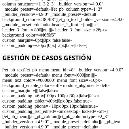
column_structure=»1_3,2_3″ _builder_version=»4.9.0″
_module_preset=»default»][et_pb_column type=»1_3″
_builder_version=»4.9.0″ _module_preset=»default»
background_color=»#f8f9f8″][et_pb_text _builder_version=»4.9.0″
_module_preset=»default» header_2_font=»|||on|||||»
header_3_font=»|800||on|||||» header_3_font_size=»26px»
background_color=»#f6f6f6″
custom_margin=»0px||0px||false|false»
custom_padding=»30px||0px|12px|false|false»]
GESTIÓN DE CASOS
GESTIÓN
[/et_pb_text][et_pb_menu menu_id=»8″ _builder_version=»4.9.0″
_module_preset=»default» menu_font=»|600||on|||||»
menu_text_color=»#000000″ menu_font_size=»16px»
background_enable_color=»off» module_alignment=»left»
custom_margin=»||||false|false»
custom_padding=»6px|100px|100px|30px|false|false»
custom_padding_tablet=»|0px|0px|0px|false|true»
custom_padding_phone=»|10px|0px|10px|false|true»
custom_padding_last_edited=»on|desktop» locked=»off»]
[/et_pb_menu][/et_pb_column][et_pb_column type=»2_3″
_builder_version=»4.9.0″ _module_preset=»default»][et_pb_text
_builder_version=»4.9.0″ _module_preset=»default»