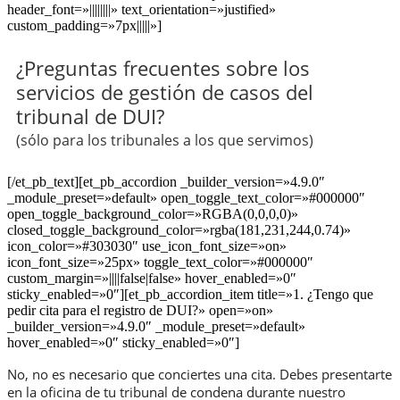
header_font=»||||||||» text_orientation=»justified»
custom_padding=»7px|||||»]
¿Preguntas frecuentes sobre los
servicios de gestión de casos del
tribunal de DUI?
(sólo para los tribunales a los que servimos)
[/et_pb_text][et_pb_accordion _builder_version=»4.9.0″
_module_preset=»default» open_toggle_text_color=»#000000″
open_toggle_background_color=»RGBA(0,0,0,0)»
closed_toggle_background_color=»rgba(181,231,244,0.74)»
icon_color=»#303030″ use_icon_font_size=»on»
icon_font_size=»25px» toggle_text_color=»#000000″
custom_margin=»||||false|false» hover_enabled=»0″
sticky_enabled=»0″][et_pb_accordion_item title=»1. ¿Tengo que
pedir cita para el registro de DUI?» open=»on»
_builder_version=»4.9.0″ _module_preset=»default»
hover_enabled=»0″ sticky_enabled=»0″]
No, no es necesario que conciertes una cita. Debes presentarte
en la oficina de tu tribunal de condena durante nuestro