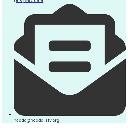
(818) 997 0414
ncadd@ncadd-sfv.org