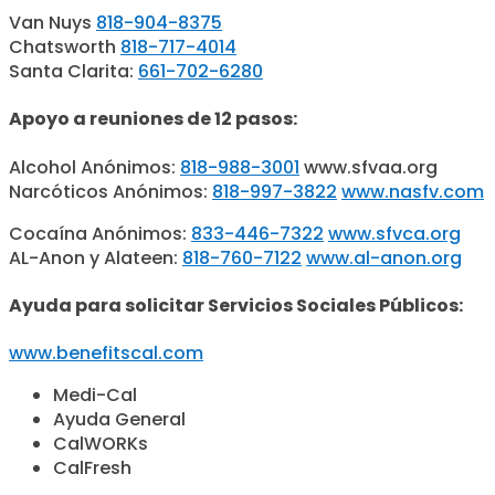
Van Nuys
818-904-8375
Chatsworth
818-717-4014
Santa Clarita:
661-702-6280
Apoyo a reuniones de 12 pasos:
Alcohol Anónimos:
818-988-3001
www.sfvaa.org
Narcóticos Anónimos:
818-997-3822
www.nasfv.com
Cocaína Anónimos:
833-446-7322
www.sfvca.org
AL-Anon y Alateen:
818-760-7122
www.al-anon.org
Ayuda para solicitar Servicios Sociales Públicos:
www.benefitscal.com
Medi-Cal
Ayuda General
CalWORKs
CalFresh