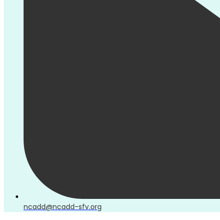
ncadd@ncadd-sfv.org