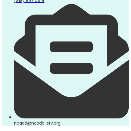
(818) 997 0414
ncadd@ncadd-sfv.org