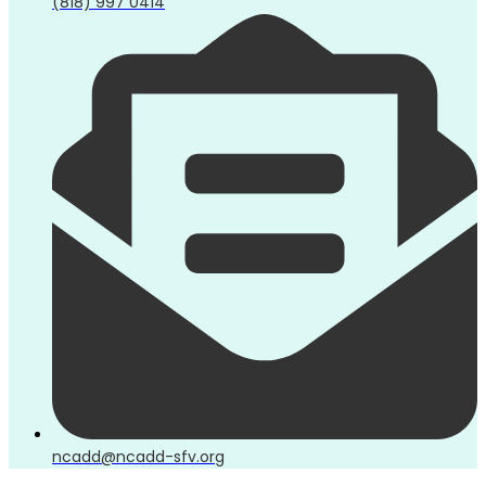
(818) 997 0414
ncadd@ncadd-sfv.org