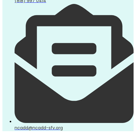
(818) 997 0414
ncadd@ncadd-sfv.org