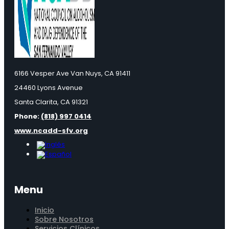
6166 Vesper Ave Van Nuys, CA 91411
24460 Lyons Avenue
Santa Clarita, CA 91321
Phone:
(818) 997 0414
www.ncadd-sfv.org
Menu
Inicio
Sobre Nosotros
Servicios Clínicos